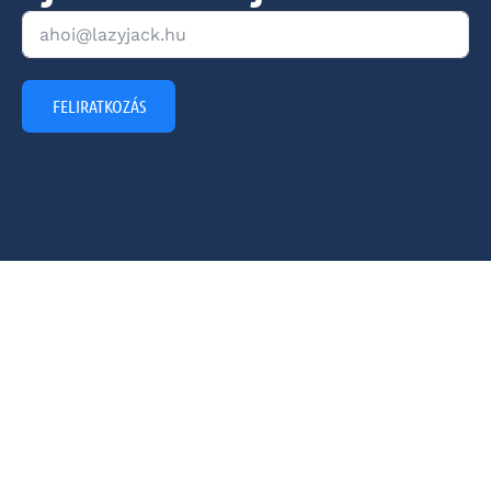
FELIRATKOZÁS
KÉRDÉSED VAN?
ÜGYINTÉZÉS
+36 30 080 6400