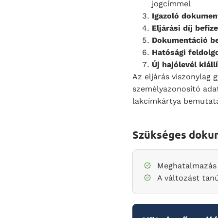
jogcímmel
Igazoló dokumen
Eljárási díj befiz
Dokumentáció be
Hatósági feldolg
Új hajólevél kiáll
Az eljárás viszonylag 
személyazonosító adat
lakcímkártya bemutatá
Szükséges dok
Meghatalmazás 
A változást tan