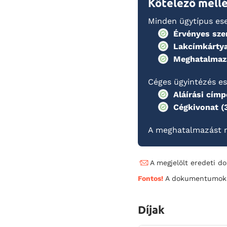
Kötelező mell
Minden ügytípus es
Érvényes sze
Lakcímkárty
Meghatalmaz
Céges ügyintézés es
Aláírási cím
Cégkivonat (
A meghatalmazást m
A megjelölt eredeti d
Fontos!
A dokumentumok m
Díjak