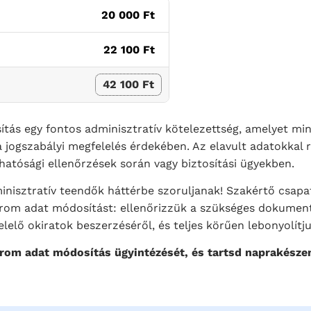
20 000 Ft
22 100 Ft
42 100 Ft
ítás egy fontos adminisztratív kötelezettség, amelyet mi
 a jogszabályi megfelelés érdekében. Az elavult adatokkal 
atósági ellenőrzések során vagy biztosítási ügyekben.
inisztratív teendők háttérbe szoruljanak! Szakértő csap
strom adat módosítást: ellenőrizzük a szükséges dokume
lő okiratok beszerzéséről, és teljes körűen lebonyolítjuk
strom adat módosítás ügyintézését, és tartsd naprakészen