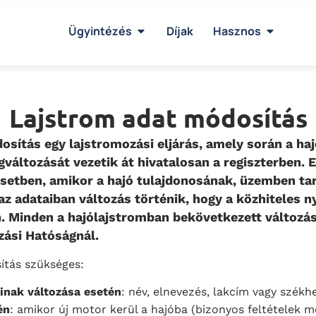
Ügyintézés
Díjak
Hasznos
Lajstrom adat módosítás
osítás egy lajstromozási eljárás, amely során a ha
áltozását vezetik át hivatalosan a regiszterben. E
setben, amikor a hajó tulajdonosának, üzemben ta
z adataiban változás történik, hogy a közhiteles n
 Minden a hajólajstromban bekövetkezett változás
ózási Hatóságnál.
ítás szükséges:
inak változása esetén
: név, elnevezés, lakcím vagy szék
én
: amikor új motor kerül a hajóba (bizonyos feltételek me