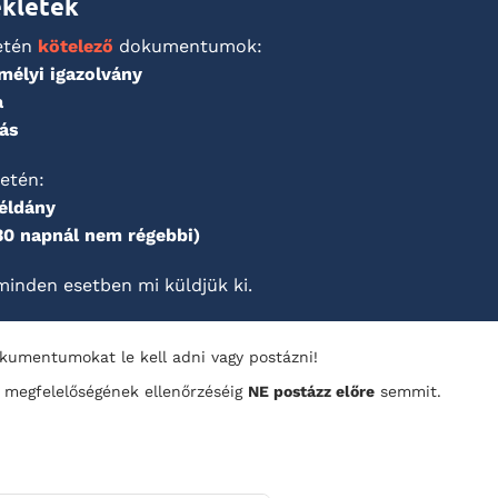
ékletek
etén
kötelező
dokumentumok:
mélyi igazolvány
a
ás
etén:
példány
30 napnál nem régebbi)
inden esetben mi küldjük ki.
okumentumokat le kell adni vagy postázni!
egfelelőségének ellenőrzéséig
NE postázz előre
semmit.