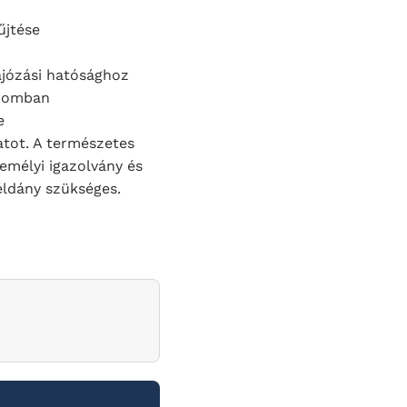
űjtése
hajózási hatósághoz
tromban
e
atot. A természetes
emélyi igazolvány és
éldány szükséges.