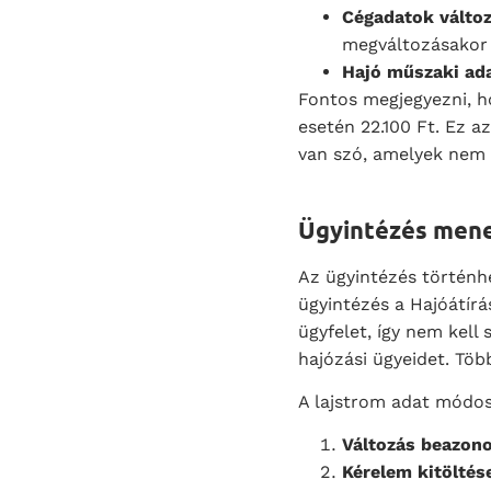
Cégadatok válto
megváltozásakor
Hajó műszaki ada
Fontos megjegyezni, ho
esetén 22.100 Ft. Ez a
van szó, amelyek nem 
Ügyintézés men
Az ügyintézés történh
ügyintézés a Hajóátírá
ügyfelet, így nem kell
hajózási ügyeidet. Töb
A lajstrom adat módos
Változás beazono
Kérelem kitöltés