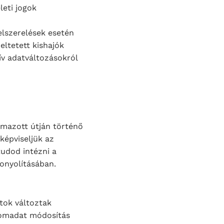
leti jogok
felszerelések esetén
eltetett kishajók
ív adatváltozásokról
lmazott útján történő
képviseljük az
tudod intézni a
bonyolításában.
tok változtak
tromadat módosítás