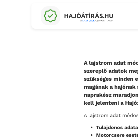
A lajstrom adat mód
szereplő adatok megv
szükséges minden e
magának a hajónak a
naprakész maradjon.
kell jelenteni a Haj
A lajstrom adat módos
Tulajdonos adata
Motorcsere eset