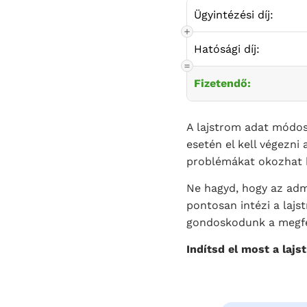
Ügyintézési díj:
Hatósági díj:
Fizetendő:
A lajstrom adat módos
esetén el kell végezni
problémákat okozhat h
Ne hagyd, hogy az adm
pontosan intézi a laj
gondoskodunk a megfele
Indítsd el most a laj