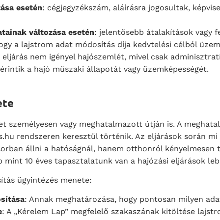
zása esetén
: cégjegyzékszám, aláírásra jogosultak, képvise
tainak változása esetén
: jelentősebb átalakítások vagy 
gy a lajstrom adat módosítás díja kedvtelési célból üzem
z eljárás nem igényel hajószemlét, mivel csak adminisztrat
érintik a hajó műszaki állapotát vagy üzemképességét.
ete
et személyesen vagy meghatalmazott útján is. A meghata
s.hu rendszeren keresztül történik. Az eljárások során mi 
 sorban állni a hatóságnál, hanem otthonról kényelmesen 
b mint 10 éves tapasztalatunk van a hajózási eljárások le
ítás ügyintézés menete:
sítása
: Annak meghatározása, hogy pontosan milyen ada
e
: A „Kérelem Lap” megfelelő szakaszának kitöltése lajs