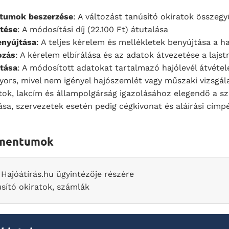
tumok beszerzése
: A változást tanúsító okiratok összegy
etése
: A módosítási díj (22.100 Ft) átutalása
nyújtása
: A teljes kérelem és mellékletek benyújtása a 
ozás
: A kérelem elbírálása és az adatok átvezetése a lajs
ítása
: A módosított adatokat tartalmazó hajólevél átvétel
gyors, mivel nem igényel hajószemlét vagy műszaki vizsgál
ok, lakcím és állampolgárság igazolásához elegendő a sz
sa, szervezetek esetén pedig cégkivonat és aláírási címp
umentumok
Hajóátírás.hu
ügyintézője részére
úsító okiratok, számlák