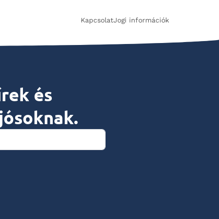
Kapcsolat
Jogi információk
írek és
jósoknak.