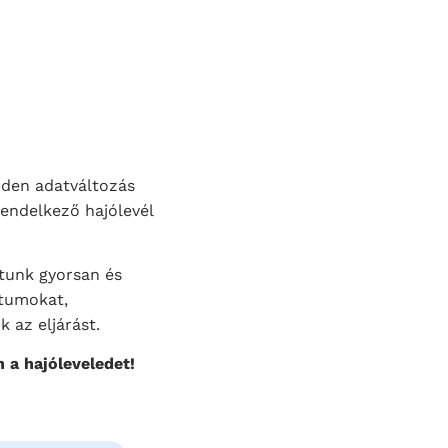
nden adatváltozás
rendelkező hajólevél
atunk gyorsan és
ntumokat,
 az eljárást.
 a hajóleveledet!