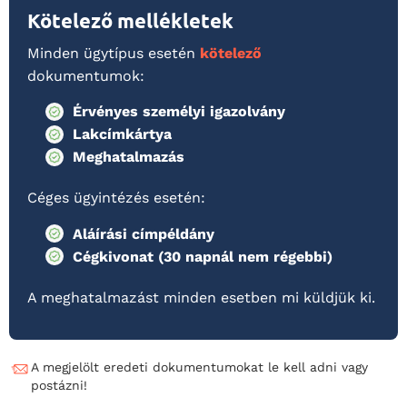
Kötelező mellékletek
Minden ügytípus esetén
kötelező
dokumentumok:
Érvényes személyi igazolvány
Lakcímkártya
Meghatalmazás
Céges ügyintézés esetén:
Aláírási címpéldány
Cégkivonat (30 napnál nem régebbi)
A meghatalmazást minden esetben mi küldjük ki.
A megjelölt eredeti dokumentumokat le kell adni vagy
postázni!