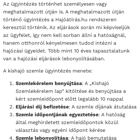
Az ügyintézés történhet személyesen vagy
meghatalmazott útján is. A meghatalmazott útján
történő ügyintézés a Hajóátírás.hu rendszeren
keresztül történik. Az eljárások során mi képviseljük
az ügyfelet, így nem kell sorban állni a hatóságnál,
hanem otthonról kényelmesen tudod intézni a
hajózási ügyeidet. Több mint 10 éves tapasztalatunk
van a hajózási eljárások lebonyolításában.
A kishajó szemle ügyintézés menete:
Szemlekérelem benyújtása
: A „Kishajó
Szemlekérelem lap” kitöltése és benyújtása a
kért szemleidőpont előtt legalább 10 nappal
Eljárási díj befizetése
: A szemle díjának átutalása
Szemle időpontjának egyeztetése
: A hatóság
által meghirdetett szemleidőpontok közül
választás vagy egyéni időpont kérése
Szemle lebonyolítása
: A hajó bemutatása