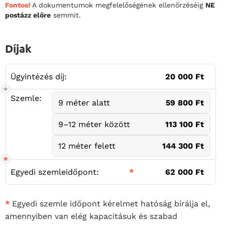
Fontos!
A dokumentumok megfelelőségének ellenőrzéséig
NE
postázz előre
semmit.
Díjak
Ügyintézés díj:
20 000 Ft
Szemle:
9 méter alatt
59 800 Ft
9–12 méter között
113 100 Ft
12 méter felett
144 300 Ft
Egyedi szemleidőpont:
*
62 000 Ft
*
Egyedi szemle időpont kérelmet hatóság bírálja el,
amennyiben van elég kapacitásuk és szabad