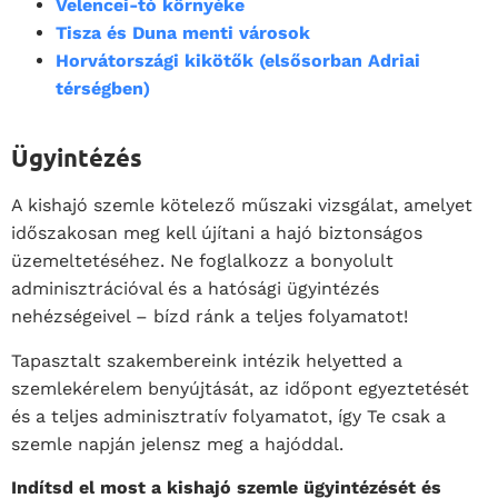
Velencei-tó környéke
Tisza és Duna menti városok
Horvátországi kikötők (elsősorban Adriai
térségben)
Ügyintézés
A kishajó szemle kötelező műszaki vizsgálat, amelyet
időszakosan meg kell újítani a hajó biztonságos
üzemeltetéséhez. Ne foglalkozz a bonyolult
adminisztrációval és a hatósági ügyintézés
nehézségeivel – bízd ránk a teljes folyamatot!
Tapasztalt szakembereink intézik helyetted a
szemlekérelem benyújtását, az időpont egyeztetését
és a teljes adminisztratív folyamatot, így Te csak a
szemle napján jelensz meg a hajóddal.
Indítsd el most a kishajó szemle ügyintézését és