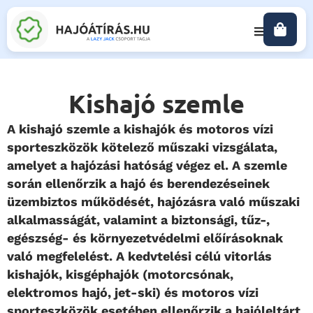
Kishajó szemle
A kishajó szemle a kishajók és motoros vízi
sporteszközök kötelező műszaki vizsgálata,
amelyet a hajózási hatóság végez el. A szemle
során ellenőrzik a hajó és berendezéseinek
üzembiztos működését, hajózásra való műszaki
alkalmasságát, valamint a biztonsági, tűz-,
egészség- és környezetvédelmi előírásoknak
való megfelelést. A kedvtelési célú vitorlás
kishajók, kisgéphajók (motorcsónak,
elektromos hajó, jet-ski) és motoros vízi
sporteszközök esetében ellenőrzik a hajóleltárt