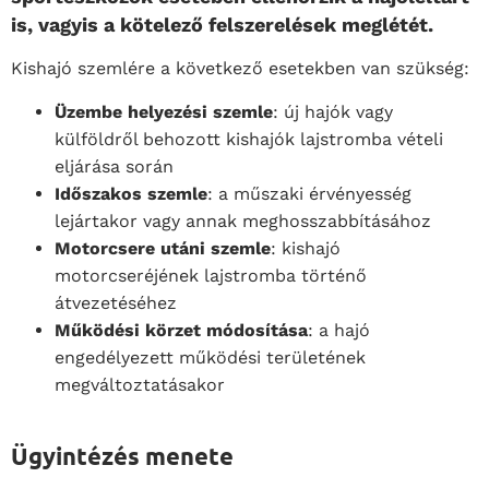
is, vagyis a kötelező felszerelések meglétét.
Kishajó szemlére a következő esetekben van szükség:
Üzembe helyezési szemle
: új hajók vagy
külföldről behozott kishajók lajstromba vételi
eljárása során
Időszakos szemle
: a műszaki érvényesség
lejártakor vagy annak meghosszabbításához
Motorcsere utáni szemle
: kishajó
motorcseréjének lajstromba történő
átvezetéséhez
Működési körzet módosítása
: a hajó
engedélyezett működési területének
megváltoztatásakor
Ügyintézés menete