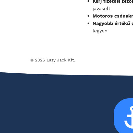
Kérj fizetési biz
javasolt.
Motoros csónakná
Nagyobb értékű 
legyen.
© 2026 Lazy Jack Kft.