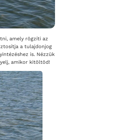
ni, amely rögzíti az
iztosítja a tulajdonjog
gyintézéshez is. Nézzük
elj, amikor kitöltöd!