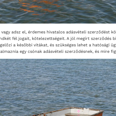
vagy adsz el, érdemes hivatalos adásvételi szerződést köt
ndkét fél jogait, kötelezettségeit. A jól megírt szerződés b
gelőzi a későbbi vitákat, és szükséges lehet a hatósági ü
talmaznia egy csónak adásvételi szerződésnek, és mire figy