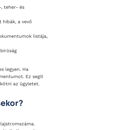
, teher- és
t hibák, a vevő
 dokumentumok listája,
 bíróság
es legyen. Ha
umentumot. Ez segít
ötni az ügyletet.
sekor?
 lajstromszáma.