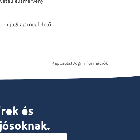
vételi elismervény
den jogilag megfelelő
Kapcsolat
Jogi információk
írek és
jósoknak.