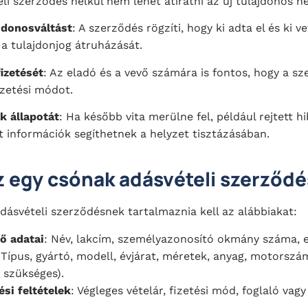
eli szerződés nélkül nem lehet átíratni az új tulajdonos n
ajdonosváltást
: A szerződés rögzíti, hogy ki adta el és ki 
 a tulajdonjog átruházását.
fizetését
: Az eladó és a vevő számára is fontos, hogy a s
izetési módot.
k állapotát
: Ha később vita merülne fel, például rejtett h
 információk segíthetnek a helyzet tisztázásában.
z egy csónak adásvételi szerződ
dásvételi szerződésnek tartalmaznia kell az alábbiakat:
ő adatai
: Név, lakcím, személyazonosító okmány száma, 
 Típus, gyártó, modell, évjárat, méretek, anyag, motorszám
 szükséges).
ési feltételek
: Végleges vételár, fizetési mód, foglaló vagy 