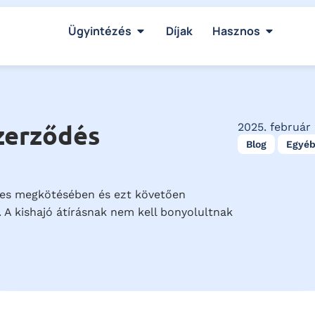
Ügyintézés
Díjak
Hasznos
zerződés
2025. február 
Blog
Egyé
lyes megkötésében és ezt követően
. A kishajó átírásnak nem kell bonyolultnak