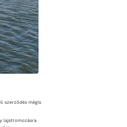
eli szerződés mégis
gy lajstromozásra