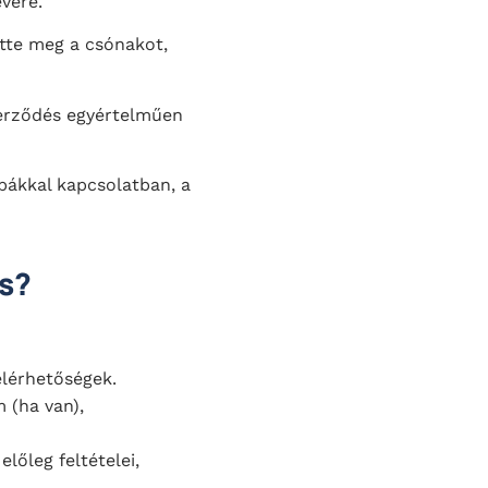
evére.
vette meg a csónakot,
zerződés egyértelműen
ibákkal kapcsolatban, a
és?
elérhetőségek.
 (ha van),
előleg feltételei,