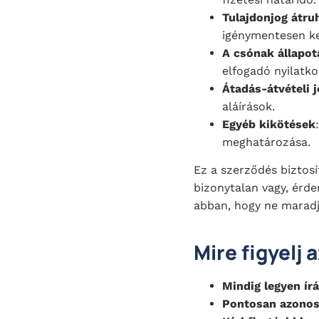
Tulajdonjog átru
igénymentesen ker
A csónak állapot
elfogadó nyilatkoz
Átadás-átvételi 
aláírások.
Egyéb kikötések
meghatározása.
Ez a szerződés biztosí
bizonytalan vagy, érd
abban, hogy ne maradj
Mire figyelj
Mindig legyen ír
Pontosan azonos