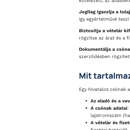
kötelezett, az adásvét
Jogilag igazolja a tul
így egyértelművé teszi
Biztosítja a vételár ki
rögzítse az árat és a f
Dokumentálja a csóna
szerződésben rögzített
Mit tartalma
Egy hivatalos csónak a
Az eladó és a vev
A csónak adatai
:
lajstromszám (ha
A vételár és fizet
fizetési határidő.