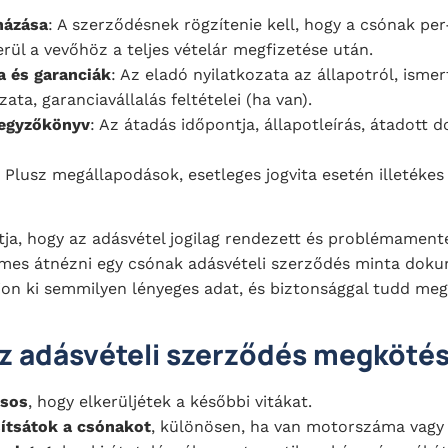
házása
: A szerződésnek rögzítenie kell, hogy a csónak per-
ül a vevőhöz a teljes vételár megfizetése után.
a és garanciák
: Az eladó nyilatkozata az állapotról, ismer
ata, garanciavállalás feltételei (ha van).
jegyzőkönyv
: Az átadás időpontja, állapotleírás, átadott
: Plusz megállapodások, esetleges jogvita esetén illetékes
tja, hogy az adásvétel jogilag rendezett és problémament
emes átnézni egy csónak adásvételi szerződés minta dok
on ki semmilyen lényeges adat, és biztonsággal tudd megk
 az adásvételi szerződés megköté
ásos
, hogy elkerüljétek a későbbi vitákat.
ítsátok a csónakot
, különösen, ha van motorszáma vagy