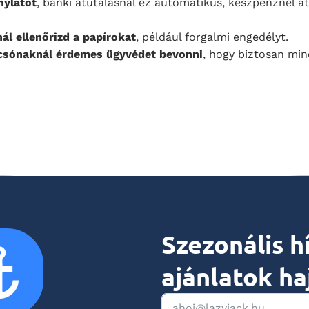
onylatot
, banki átutalásnál ez automatikus, készpénznél át
l ellenőrizd a papírokat
, például forgalmi engedélyt.
csónaknál érdemes ügyvédet bevonni
, hogy biztosan min
Szezonális h
ajánlatok ha