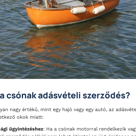
 a csónak adásvételi szerződés?
yan nagy értékű, mint egy hajó vagy egy autó, az adásvét
etkező okok miatt:
ági ügyintézéshez
: Ha a csónak motorral rendelkezik va