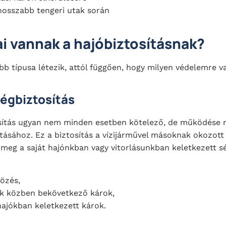
hosszabb tengeri utak során
ai vannak a hajóbiztosításnak?
bb típusa létezik, attól függően, hogy milyen védelemre 
égbiztosítás
osítás ugyan nem minden esetben kötelező, de működése 
tásához. Ez a biztosítás a vízijárművel másoknak okozott 
 meg a saját hajónkban vagy vitorlásunkban keletkezett s
özés,
k közben bekövetkező károk,
hajókban keletkezett károk.