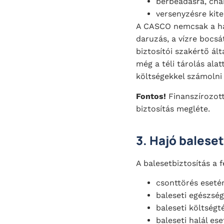
bérbeadásra, cha
versenyzésre kite
A CASCO nemcsak a haj
daruzás, a vízre bocsá
biztosítói szakértő ált
még a téli tárolás alat
költségekkel számolni 
Fontos!
Finanszírozott
biztosítás megléte.
3. Hajó balese
A balesetbiztosítás a 
csonttörés eseté
baleseti egészsé
baleseti költségté
baleseti halál ese