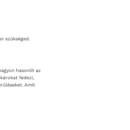
van szükséged.
nagyon hasonlít az
károkat fedezi,
érüléseket. Amit