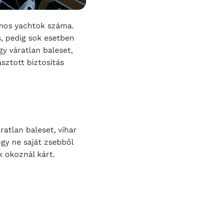
omos yachtok száma.
s, pedig sok esetben
gy váratlan baleset,
sztott biztosítás
ratlan baleset, vihar
gy ne saját zsebből
k okoznál kárt.