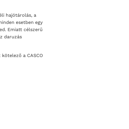
i hajótárolás, a
e minden esetben egy
jed. Emiatt célszerű
usz daruzás
att kötelező a CASCO