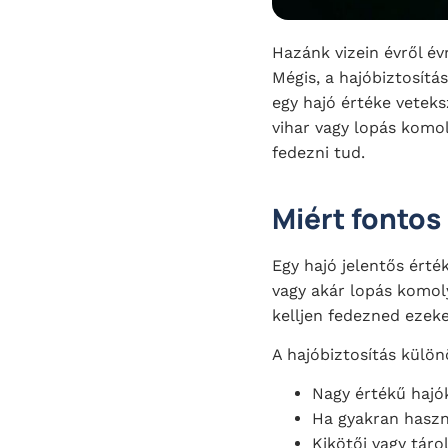
Hazánk vizein évről é
Mégis, a hajóbiztosítá
egy hajó értéke veteks
vihar vagy lopás komol
fedezni tud.
Miért fontos
Egy hajó jelentős érté
vagy akár lopás komoly
kelljen fedezned ezeke
A hajóbiztosítás külön
Nagy értékű hajó
Ha gyakran haszná
Kikötői vagy táro