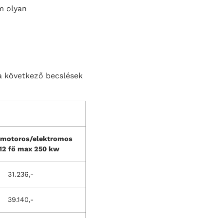
m olyan
 a következő becslések
motoros/elektromos
12 fő max 250 kw
31.236,-
39.140,-