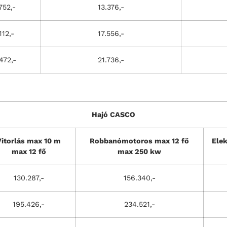
752,-
13.376,-
112,-
17.556,-
472,-
21.736,-
Hajó CASCO
Vitorlás max 10 m
Robbanómotoros max 12 fő
Ele
max 12 fő
max 250 kw
130.287,-
156.340,-
195.426,-
234.521,-