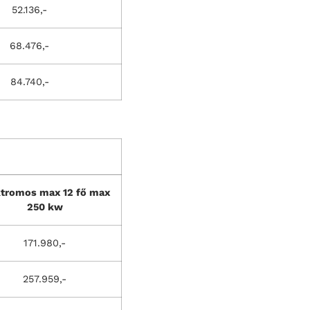
52.136,-
68.476,-
84.740,-
ktromos max 12 fő max
250 kw
171.980,-
257.959,-