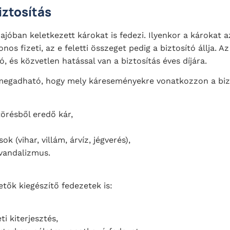
iztosítás
jóban keletkezett károkat is fedezi. Ilyenkor a károkat 
onos fizeti, az e feletti összeget pedig a biztosító állja.
, és közvetlen hatással van a biztosítás éves díjára.
megadható, hogy mely káreseményekre vonatkozzon a bizt
örésből eredő kár,
k (vihar, villám, árvíz, jégverés),
 vandalizmus.
etők kiegészítő fedezetek is:
ti kiterjesztés,