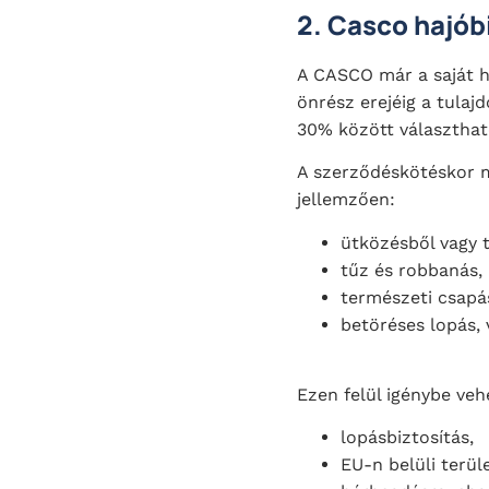
2.
Casco hajób
A CASCO már a saját ha
önrész erejéig a tulajd
30% között választható
A szerződéskötéskor 
jellemzően:
ütközésből vagy t
tűz és robbanás,
természeti csapáso
betöréses lopás,
Ezen felül igénybe veh
lopásbiztosítás,
EU-n belüli terüle