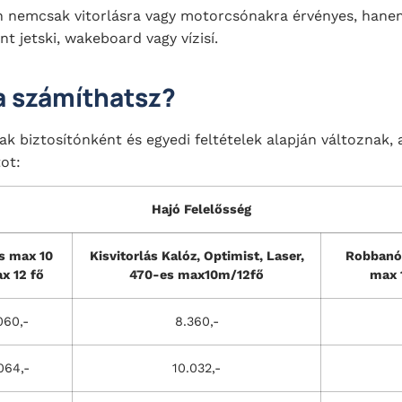
an nemcsak vitorlásra vagy motorcsónakra érvényes, hane
t jetski, wakeboard vagy vízisí.
a számíthatsz?
rak biztosítónként és egyedi feltételek alapján változnak,
ot:
Hajó Felelősség
ás max 10
Kisvitorlás Kalóz, Optimist, Laser,
Robbanó
x 12 fő
470-es max10m/12fő
max 
060,-
8.360,-
064,-
10.032,-