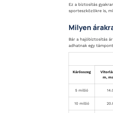
Ez a biztosítás gyakr
sporteszközökre is, min
Milyen árakr
Bár a hajóbiztosítás á
adhatnak egy támpont
Kárösszeg
Vitorl
m, ma
5 millió
14.
10 millió
20.