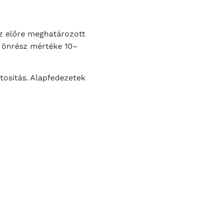
az előre meghatározott
 Az önrész mértéke 10–
osítás. Alapfedezetek