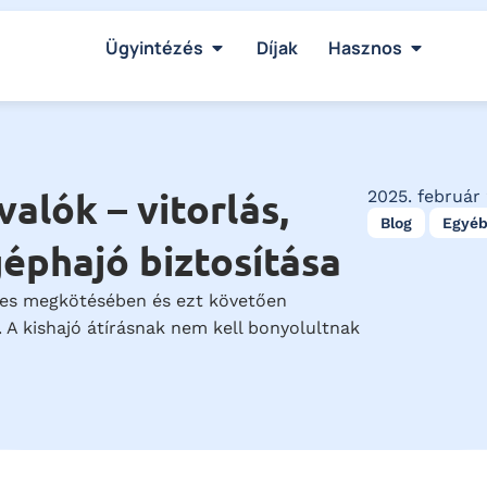
Ügyintézés
Díjak
Hasznos
valók – vitorlás,
2025. február 
Blog
Egyé
éphajó biztosítása
lyes megkötésében és ezt követően
. A kishajó átírásnak nem kell bonyolultnak