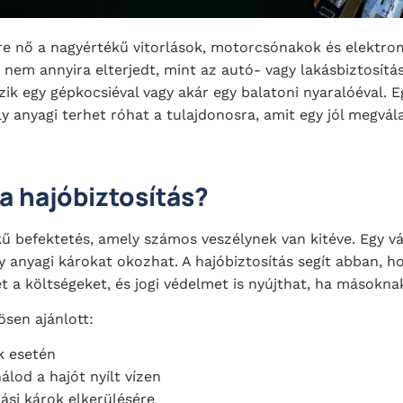
vre nő a nagyértékű vitorlások, motorcsónakok és elektr
s nem annyira elterjedt, mint az autó- vagy lakásbiztosítá
zik egy gépkocsiéval vagy akár egy balatoni nyaralóéval. E
y anyagi terhet róhat a tulajdonosra, amit egy jól megvála
 a hajóbiztosítás?
kű befektetés, amely számos veszélynek van kitéve. Egy vá
 anyagi károkat okozhat. A hajóbiztosítás segít abban, ho
t a költségeket, és jogi védelmet is nyújthat, ha másokna
ösen ajánlott:
k esetén
lod a hajót nyílt vízen
lási károk elkerülésére