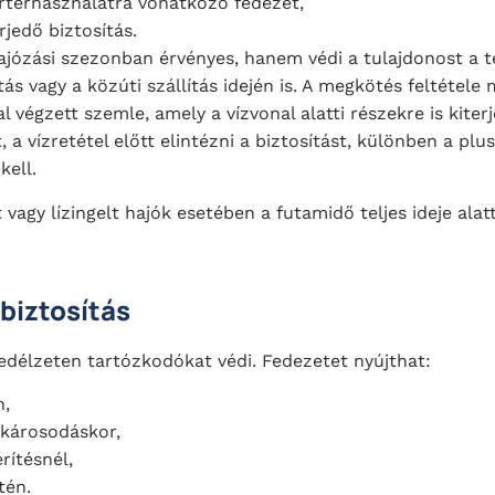
rterhasználatra vonatkozó fedezet,
rjedő biztosítás.
ózási szezonban érvényes, hanem védi a tulajdonost a tél
tás vagy a közúti szállítás idején is. A megkötés feltétel
al végzett szemle, amely a vízvonal alatti részekre is kiter
t, a vízretétel előtt elintézni a biztosítást, különben a pl
kell.
 vagy lízingelt hajók esetében a futamidő teljes ideje al
tbiztosítás
fedélzeten tartózkodókat védi. Fedezetet nyújthat:
n,
gkárosodáskor,
rítésnél,
tén.