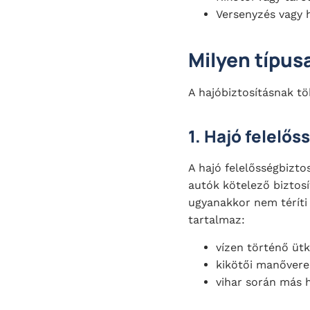
Versenyzés vagy 
Milyen típus
A hajóbiztosításnak tö
1. Hajó
felelőss
A hajó felelősségbizt
autók kötelező biztosí
ugyanakkor nem téríti
tartalmaz:
vízen történő ütk
kikötői manővere
vihar során más 