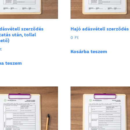
dásvételi szerződés
Hajó adásvételi szerződés
atás után, tollal
0
Ft
hető)
t
Kosárba teszem
ba teszem