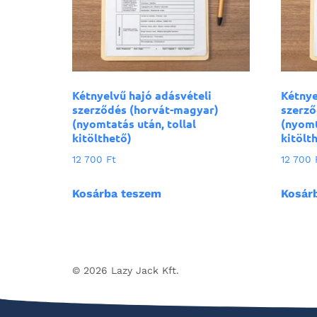
Kétnyelvű hajó adásvételi
Kétnye
szerződés (horvát-magyar)
szerző
(nyomtatás után, tollal
(nyomt
kitölthető)
kitölt
12 700
Ft
12 700
Kosárba teszem
Kosár
© 2026 Lazy Jack Kft.