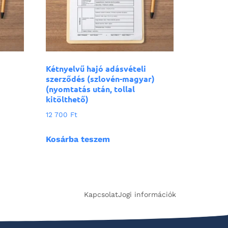
Kétnyelvű hajó adásvételi
szerződés (szlovén-magyar)
(nyomtatás után, tollal
kitölthető)
12 700
Ft
Kosárba teszem
Kapcsolat
Jogi információk