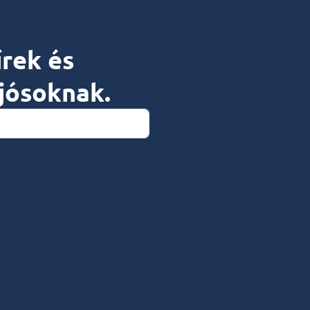
írek és
jósoknak.