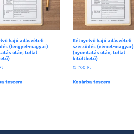
lvű hajó adásvételi
Kétnyelvű hajó adásvételi
dés (lengyel-magyar)
szerződés (német-magyar)
atás után, tollal
(nyomtatás után, tollal
hető)
kitölthető)
Ft
12 700
Ft
ba teszem
Kosárba teszem