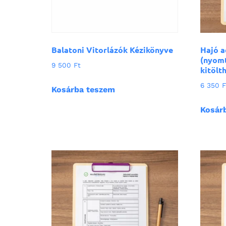
Balatoni Vitorlázók Kézikönyve
Hajó a
(nyomt
9 500
Ft
kitölt
6 350
F
Kosárba teszem
Kosár